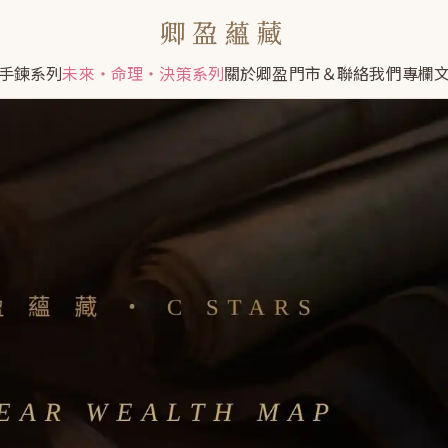
卿盈蘊藏
限時搶購
22日 13時 3分 1秒
手鍊系列
未來・命理・決策系列
關於卿盈
門市＆聯絡我們
專欄