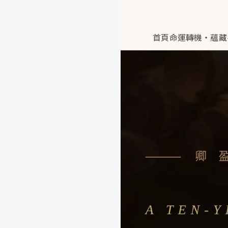
首頁
命運轉機・蘊藏