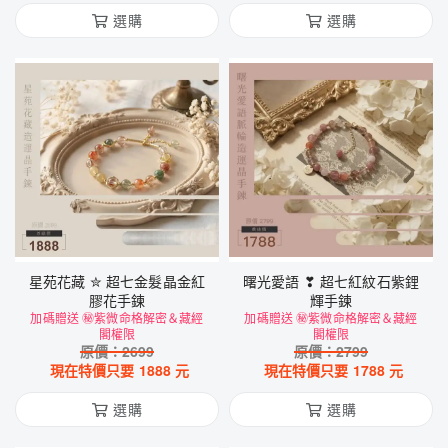
選購
選購
星苑花藏 ✮ 超七金髮晶金紅
曙光愛語 ❣ 超七紅紋石紫鋰
膠花手鍊
輝手鍊
加碼贈送 ㊙紫微命格解密＆藏經
加碼贈送 ㊙紫微命格解密＆藏經
閣權限
閣權限
原價：
2699
原價：
2799
現在特價只要
1888
元
現在特價只要
1788
元
選購
選購