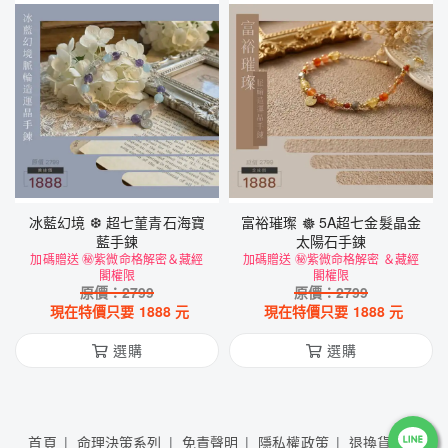
冰藍幻境 ❆ 超七菫青石海寶
富裕璀璨 𖣔 5A超七金髮晶金
藍手鍊
太陽石手鍊
加碼贈送 ㊙紫微命格解密＆藏經
加碼贈送 ㊙紫微命格解密 ＆藏經
閣權限
閣權限
原價：
2799
原價：
2799
現在特價只要
1888
元
現在特價只要
1888
元
選購
選購
首頁
命理決策系列
免責聲明
隱私權政策
退換貨說明