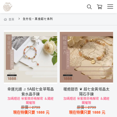
全方位・黑金超七系列
首頁
幸運光譜 ♫ 5A超七金草莓晶
暖癒甜杏 ❦ 超七金黃塔晶太
紫水晶手鍊
陽石手鍊
加碼贈送 ㊙紫微命格解密 ＆藏經
加碼贈送 ㊙紫微命格解密 ＆藏經
閣權限
閣權限
原價：
2799
原價：
2799
現在特價只要
1888
元
現在特價只要
1888
元