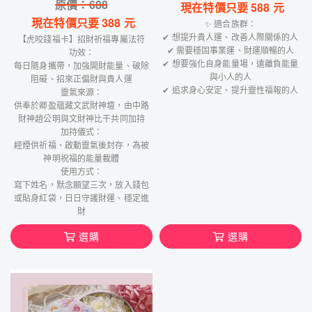
原價：
688
現在特價只要
588
元
現在特價只要
388
元
✨ 適合族群：
✔ 想提升貴人運、改善人際關係的人
【虎咬錢福卡】招財祈福專屬法符
✔ 需要穩固事業運、財運順暢的人
功效：
✔ 想要強化自身能量場，遠離負能量
每日隨身攜帶，加強開財能量、破除
與小人的人
阻礙、招來正偏財與貴人運
✔ 追求身心安定、提升靈性福報的人
靈氣來源：
供奉於卿盈蘊藏文武財神壇，由中路
財神趙公明與文財神比干共同加持
加持儀式：
經煙供祈福、啟動靈氣後封存，為被
神明祝福的能量載體
使用方式：
寫下姓名，默念願望三次，放入錢包
或貼身紅袋，日日守護財運、穩定進
財
選購
選購