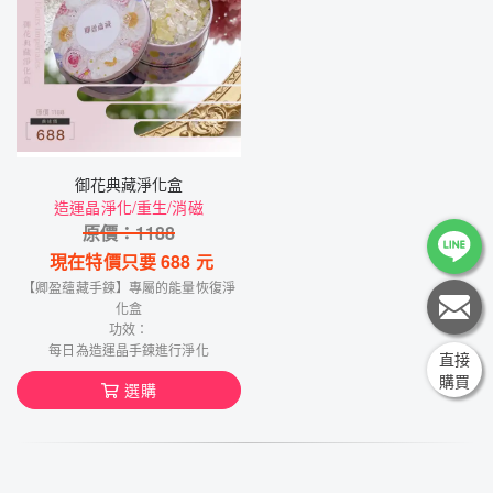
御花典藏淨化盒
造運晶淨化/重生/消磁
原價：
1188
現在特價只要
688
元
【卿盈蘊藏手鍊】專屬的能量恢復淨
化盒
功效：
每日為造運晶手鍊進行淨化
直接
購買
選購