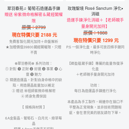
翠羽春苑♫ 葡萄石造運晶手鍊
玫瑰聖境 Rosé Sanctum 淨化▪
消磁
贈送 ㊙紫微命格解密＆藏經閣權
造運手鍊淨化消磁＋【老師親手
限
量身開光加持】
原價：
2799
原價：
1888
現在特價只要
2188
元
現在特價只要
1299
元
免費客製化開光加持＋命盤解析
★加贈價值39800藏經閣權限，只贈
P.S 一個淨化盒，最多可放四條手鏈同
不賣
時淨化
❆翠羽春苑❆ 系列功效：
【卿盈蘊藏手鍊】專屬的能量恢復淨
⓵ 針對 ❶ 正財 ❷ 好運 ❸ 事業 ❹ 心
化盒
靈 ➎ 魅力
＋老師親手量身開光加持
⓶ 精選造運晶，針對自身命格中的缺
陷，用造運晶能量加以補足
功效：
③ 贈送 ㊙祖師紫微命格解密
每日為造運晶手鍊進行淨化
④ 終身免費保固
本產品為手工製作，碗邊存在豁口不
【 規格與材質 】
平整為正常現象，並非技術問題瑕
疵，會在意完美的朋友請勿下單。
6A金髮晶、葡萄石、白月光、綠草莓
晶
精選 4-8mm天然晶石搭配