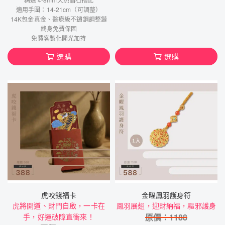
適用手圍：14-21cm（可調整）
14K包金真金、醫療級不鏽鋼調整鏈
終身免費保固
免費客製化開光加持
選購
選購
虎咬錢福卡
金曜鳳羽護身符
虎將開道、財門自啟，一卡在
鳳羽展翅，迎財納福，驅邪護身
手，好運破障直衝來！
原價：
1188