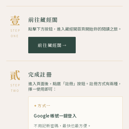
壹
前往藏經閣
點擊下方按鈕，進入藏經閣首頁開始妳的閱讀之旅。
STEP
ONE
前往藏經閣
→
貳
完成註冊
進入頁面後，點選「註冊」按鈕。註冊方式有兩種，
STEP
擇一使用即可：
TWO
方式一
Google 帳號一鍵登入
不用記新密碼，最快也最方便。