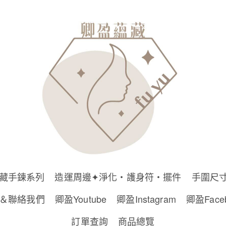
藏手鍊系列
造運周邊✦淨化・護身符・擺件
手圍尺
＆聯絡我們
卿盈Youtube
卿盈Instagram
卿盈Face
訂單查詢
商品總覽