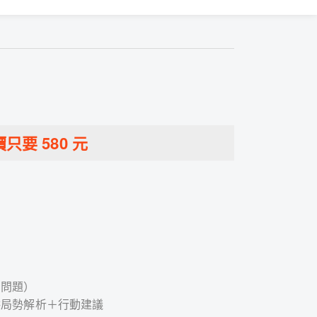
價只要
580
元
的問題）
供局勢解析＋行動建議