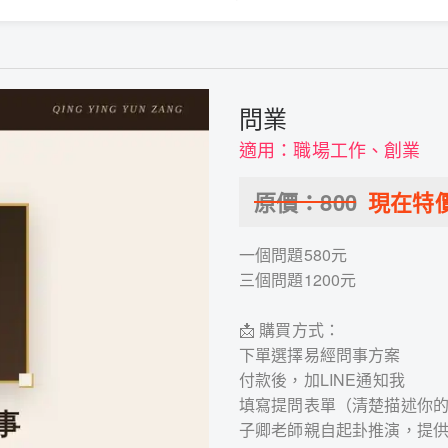
問業
適用：職場工作、創業
原價：
800
現在特
一個問題580元
三個問題1200元
📩 購買方式：
下單選擇易經問事方案
付款後，加LINE通知我
填寫提問表單（清楚描述你
子卿老師親自起卦推演，提