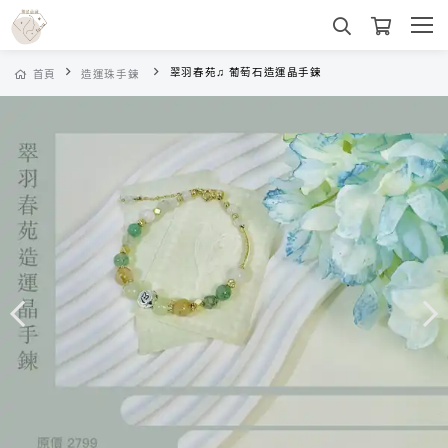
翠羽春苑♫ 葡萄石造運晶手鍊
首頁
造運珠手鍊