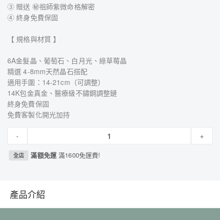
③ 贈送 ㊙祖師紫微命格解密
④ 終身免費保固
【 規格與材質 】
6A金髮晶、葡萄石、白月光、綠草莓晶
精選 4-8mm天然晶石搭配
適用手圍：14-21cm（可調整）
14K包金真金、醫療級不鏽鋼調整鏈
終身免費保固
免費客製化開光加持
-
+
滿額免運
滿1600免運費!
全店
產品介紹