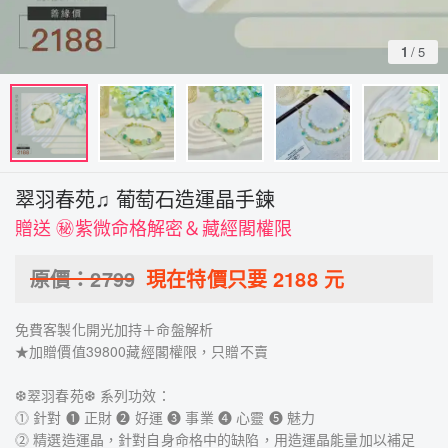
1
/
5
翠羽春苑♫ 葡萄石造運晶手鍊
贈送 ㊙紫微命格解密＆藏經閣權限
原價：
2799
現在特價只要
2188
元
免費客製化開光加持＋命盤解析
★加贈價值39800藏經閣權限，只贈不賣
❆翠羽春苑❆ 系列功效：
⓵ 針對 ❶ 正財 ❷ 好運 ❸ 事業 ❹ 心靈 ➎ 魅力
⓶ 精選造運晶，針對自身命格中的缺陷，用造運晶能量加以補足