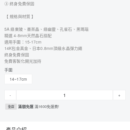
③ 終身免費保固
【 規格與材質 】
5A 綠東陵、墨茶晶、綠幽靈、孔雀石、黑瑪瑙
精選 4-8mm天然晶石搭配
適用手圍：15-17cm
14K包金真金、日本0.8mm頂級水晶彈力繩
終身免費保固
免費客製化開光加持
手圍
14~17cm
-
+
滿額免運
滿1600免運費!
全店
產品介紹