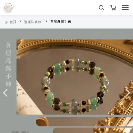
蒼璟森蘊手鍊
首頁
造運珠手鍊