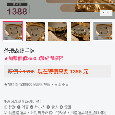
1
/
5
蒼璟森蘊手鍊
★加贈價值39800藏經閣權限
原價：
1788
現在特價只要
1388
元
★加贈價值39800藏經閣權限，只贈不賣
❆蒼璟森蘊❆系列功效：
⓵ 針對 ❶ 財富 ❷ 除小人 ❸ 貴人 ❹ 保護
⓶ 精選造運晶，針對自身命格中的缺陷，用造運晶能量加以補足